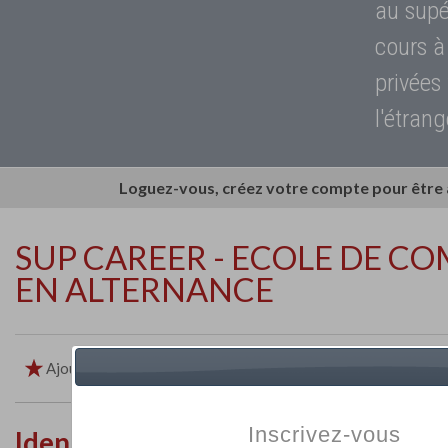
au supé
cours à
privées
l'étrang
Loguez-vous, créez votre compte pour être
SUP CAREER - ECOLE DE C
EN ALTERNANCE
Ajouter aux favoris
Imprimer
Retour
Inscrivez-vous
Identité de l'établissement