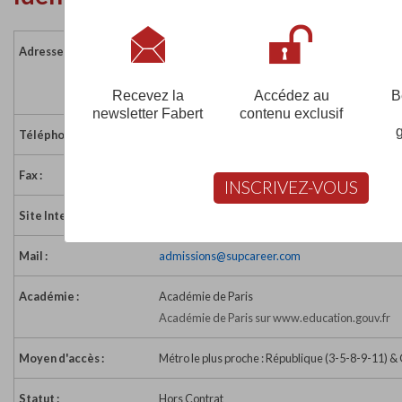
Adresse :
10 rue Alibert
75010 PARIS
France
Recevez la
Accédez au
B
newsletter Fabert
contenu exclusif
Téléphone :
01 42 40 52 78
Fax :
01 42 05 63 61
INSCRIVEZ-VOUS
Site Internet :
http://www.supcareer.com
Mail :
admissions@supcareer.com
Académie :
Académie de Paris
Académie de Paris sur www.education.gouv.fr
Moyen d'accès :
Métro le plus proche : République (3-5-8-9-11) &
Statut :
Hors Contrat