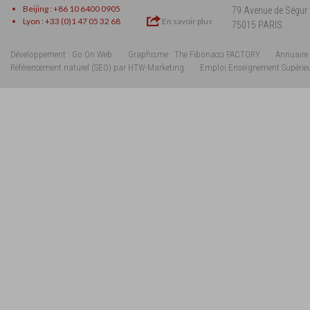
Beijing : +86 10 6400 0905
79 Avenue de Ségur
Lyon : +33 (0)1 47 05 32 68
En savoir plus
75015 PARIS
Développement : Go On Web
Graphisme : The Fibonacci FACTORY
Annuaire 
Référencement naturel (SEO) par HTW-Marketing
Emploi Enseignement Supérie