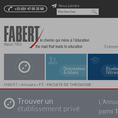
Nous joindre
Évènem
FABERT
»
Annuaire
»
FT - FACULTE DE THEOLOGIE
Trouver un
L'Annua
établissement privé
parmi
1