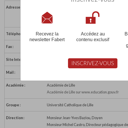
Adresse :
60 Boulevard Vauban - BP 109
59016 LILLE CEDEX
France
Recevez la
Accédez au
B
Téléphone :
03 20 13 41 57
newsletter Fabert
contenu exclusif
Fax :
03 20 13 41 58
Site Internet :
http://theologie.icl-lille.fr/
INSCRIVEZ-VOUS
Mail :
theo@icl-lille.fr
Académie :
Académie de Lille
Académie de Lille sur www.education.gouv.fr
Groupe :
Université Catholique de Lille
Direction :
Monsieur Jean-Yves Baziou, Doyen
Monsieur Michel Castro, Directeur pédagogique de 