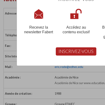
Adresse :
393 Promenade des Anglais - BP 3116
06200 NICE CEDEX 3
France
Recevez la
Accédez au
B
newsletter Fabert
contenu exclusif
Téléphone :
04 93 18 99 66
Fax :
04 93 83 08 10
INSCRIVEZ-VOUS
Site Internet :
http://www.espeme.com
Mail :
eric.rode@edhec.edu
Académie :
Académie de Nice
Académie de Nice sur www.education.
Année de création :
1988
Groupe :
Groupe EDHEC