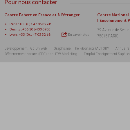
Pour nous contacter
Centre Fabert en France et à l'étranger
Centre National
l'Enseignement 
Paris : +33 (0)1 47 05 32 68
Beijing : +86 10 6400 0905
79 Avenue de Ségur
Lyon : +33 (0)1 47 05 32 68
En savoir plus
75015 PARIS
Développement : Go On Web
Graphisme : The Fibonacci FACTORY
Annuaire 
Référencement naturel (SEO) par HTW-Marketing
Emploi Enseignement Supérie