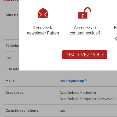
Adresse :
283 rue James Watt
Parc Technosud 1
66100 PERPIGNAN
Recevez la
Accédez au
B
newsletter Fabert
contenu exclusif
France
Téléphone :
04 68 35 76 76
INSCRIVEZ-VOUS
Fax :
04 68 35 76 77
Site Internet :
http://www.neosup.fr
Mail :
contact@neosup.fr
Académie :
Académie de Montpellier
Académie de Montpellier sur www.educ
Caractère religieux :
Laïc