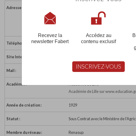
Adresse :
Abbaye d'Anchin
Route de Rieulay
59146 PECQUENCOURT
France
Recevez la
Accédez au
B
newsletter Fabert
contenu exclusif
Téléphone :
03 27 86 42 54
Site Internet :
http://www.anchin.org/
INSCRIVEZ-VOUS
Mail :
pecquencourt@cneap.fr
Académie :
Académie de Lille
Académie de Lille sur www.education.g
Année de création :
1929
Statut :
Sous Contrat avec le Ministère de l'Agric
Membre du réseau :
Renasup