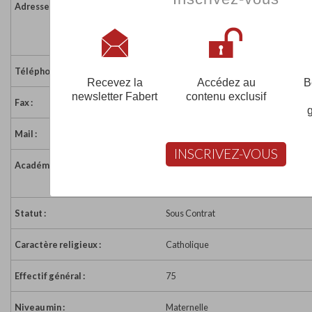
Adresse :
12 rue Notre-Dame
44210 STE MARIE SUR MER
France
Téléphone :
02 40 82 16 58
Recevez la
Accédez au
B
newsletter Fabert
contenu exclusif
Fax :
02 40 82 07 01
Mail :
ec.pornic.ste-marie.st-joseph@ec44.s
INSCRIVEZ-VOUS
Académie :
Académie de Nantes
Académie de Nantes sur www.educati
Statut :
Sous Contrat
Caractère religieux :
Catholique
Effectif général :
75
Niveau min :
Maternelle