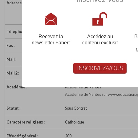
Adresse :
9 avenue Bascher
44000 NANTES
France
Téléphone :
02 40 74 02 38
Recevez la
Accédez au
B
newsletter Fabert
contenu exclusif
Fax :
02 40 74 02 38
Mail :
externat.ste-marie@wanadoo.fr
INSCRIVEZ-VOUS
Mail 2 :
ec.nantes.ext-ste-marie@ec44.scolanet.o
Académie :
Académie de Nantes
Académie de Nantes sur www.education.g
Statut :
Sous Contrat
Caractère religieux :
Catholique
Effectif général :
200