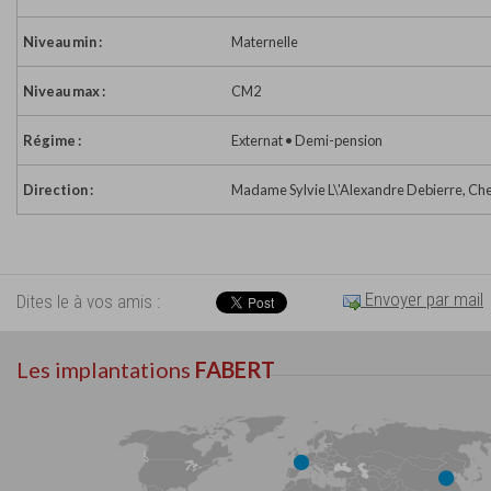
Niveau min :
Maternelle
Niveau max :
CM2
Régime :
Externat • Demi-pension
Direction :
Madame Sylvie L\'Alexandre Debierre, Che
Envoyer par mail
Dites le à vos amis :
Les implantations
FABERT