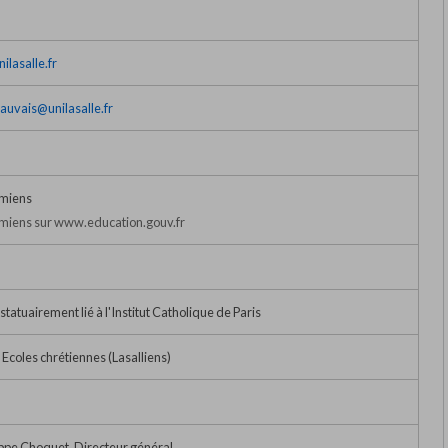
ilasalle.fr
auvais@unilasalle.fr
miens
iens sur www.education.gouv.fr
tatuairement lié à l'Institut Catholique de Paris
 Ecoles chrétiennes (Lasalliens)
ppe Choquet, Directeur général