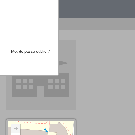
étranger.
e recherche d'école
Mot de passe oublié ?
+