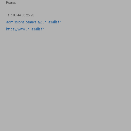
France
Tel
:
03 44 06 25 25
admissions.beauvais@unilasalle.fr
https://www.unilasalle.fr