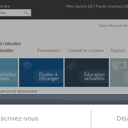
oindre
Mes favoris (0)
|
Panier d'achats (0
Vous êtes un ét
Évènements
Calendrier scolaire
Emplois
AMPUS DE BEAUVAIS
L'Annuaire de recherche
Fabert.com
vous permet
ivé
votre établissement privé, du primaire au supérie
nscrivez-vous
Déj
scolaire et des cours à distance. Ce moteur regr