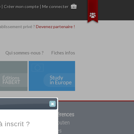
)
|
Créer mon compte
|
Me connecter
ablissement privé ?
Devenez partenaire !
Qui sommes-nous ?
Fiches infos
 de trouver parmi
12908 références
ur, mais aussi des cours de soutien
à inscrit ?
oupe toutes les écoles privées