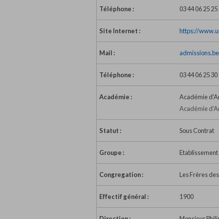
Téléphone :
03 44 06 25 25
Site Internet :
https://www.un
Mail :
admissions.be
Téléphone :
03 44 06 25 30
Académie :
Académie d'A
Académie d'Am
Statut :
Sous Contrat
Groupe :
Etablissement s
Congregation :
Les Frères des
Effectif général :
1 900
Direction :
Monsieur Phili