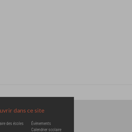
vrir dans ce site
aire des écoles
Évènements
Calendrier scolaire