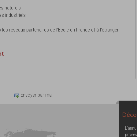
es naturels
es industriels
 les réseaux partenaires de l'Ecole en France et à l'étranger
nt
Envoyer par mail
Décou
L'annu
privées