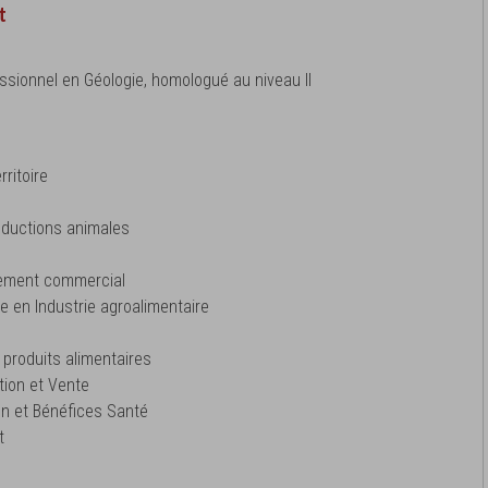
t
ssionnel en Géologie, homologué au niveau II
rritoire
roductions animales
pement commercial
le en Industrie agroalimentaire
s produits alimentaires
tion et Vente
ion et Bénéfices Santé
t