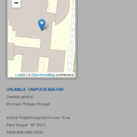
−
Leaflet
| ©
OpenStreetMap
contributors
UNILASALLE - CAMPUS DE BEAUVAIS
Directeur général
Monsieur
Philippe Choquet
Institut Polytechnique Saint-Louis 19 rue
Pierre Waguet - BP 30313
60026
BEAUVAIS CEDEX