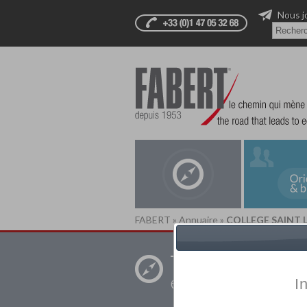
Nous j
FABERT
»
Annuaire
»
COLLEGE SAINT 
Trouver un
établissement pr
I