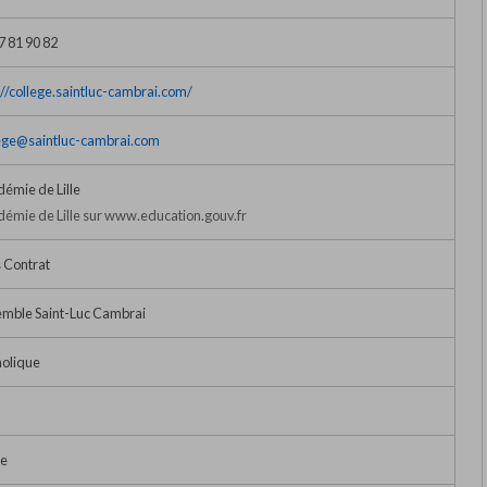
7 81 90 82
://college.saintluc-cambrai.com/
ege@saintluc-cambrai.com
émie de Lille
émie de Lille sur www.education.gouv.fr
 Contrat
mble Saint-Luc Cambrai
olique
e