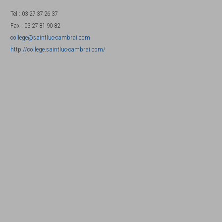
Tel
:
03 27 37 26 37
Fax
:
03 27 81 90 82
college@saintluc-cambrai.com
http://college.saintluc-cambrai.com/