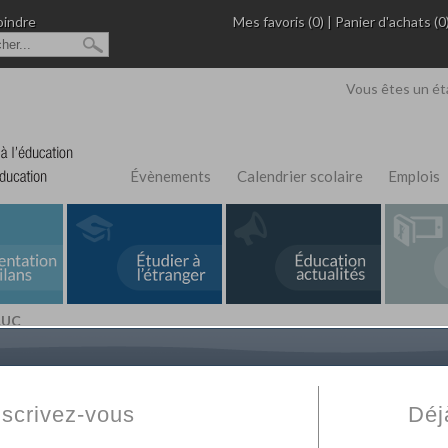
oindre
Mes favoris (0)
|
Panier d'achats (0
Vous êtes un ét
Évènements
Calendrier scolaire
Emplois
LUC
L'Annuaire de recherche
Fabert.com
vous permet
ivé
votre établissement privé, du primaire au supérie
nscrivez-vous
Déj
scolaire et des cours à distance. Ce moteur regr