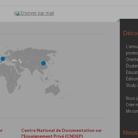
Envoyer par mail
Décou
L'annu
privées
Orienta
Étudier
Éducat
Éditio
Study 
Nous j
Créer 
Me con
er
Centre National de Documentation sur
Nous 
l'Enseignement Privé (CNDEP)