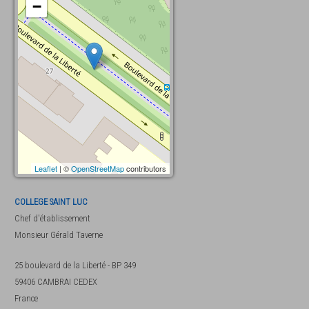
−
Leaflet
| ©
OpenStreetMap
contributors
COLLEGE SAINT LUC
Chef d'établissement
Monsieur
Gérald Taverne
25 boulevard de la Liberté - BP 349
59406
CAMBRAI CEDEX
France