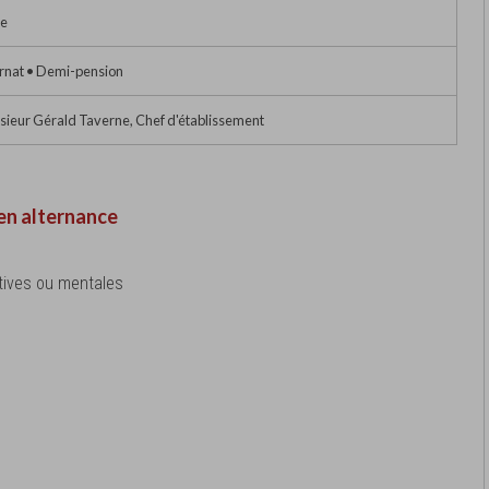
e
rnat • Demi-pension
ieur Gérald Taverne, Chef d'établissement
en alternance
tives ou mentales