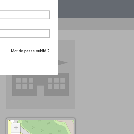
étranger.
e recherche d'école
Mot de passe oublié ?
+