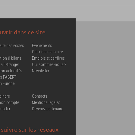
vrir dans ce site
aire des écoles
Évènements
Calendrier scolaire
tion & bilans
Emplois et carrières
 à l'étranger
Qui sommes-nous ?
ion actualités
Newsletter
ns FABERT
in Europe
oindre
Contacts
mon compte
Mentions légales
necter
Devenez partenaire
suivre sur les réseaux