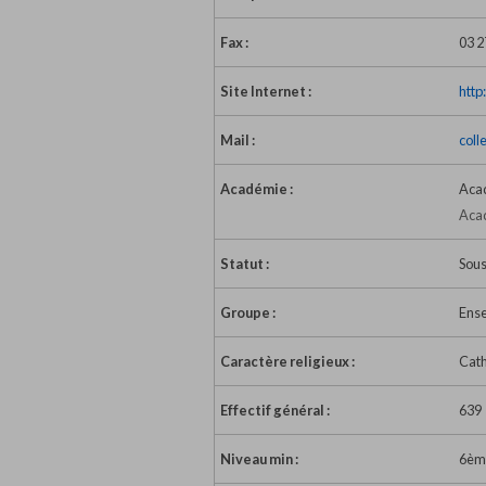
Fax :
03 2
Site Internet :
http
Mail :
coll
Académie :
Acad
Acad
Statut :
Sous
Groupe :
Ense
Caractère religieux :
Cath
Effectif général :
639
Niveau min :
6èm