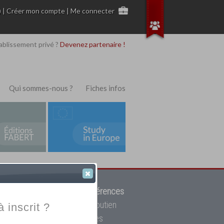
)
|
Créer mon compte
|
Me connecter
ablissement privé ?
Devenez partenaire !
Qui sommes-nous ?
Fiches infos
 de trouver parmi
12908 références
ur, mais aussi des cours de soutien
à inscrit ?
oupe toutes les écoles privées