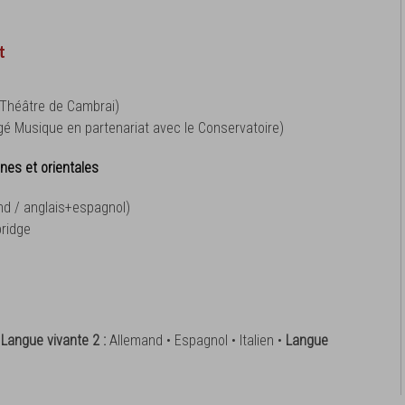
t
 Théâtre de Cambrai)
é Musique en partenariat avec le Conservatoire)
nes et orientales
nd / anglais+espagnol)
bridge
•
Langue vivante 2 :
Allemand • Espagnol • Italien •
Langue