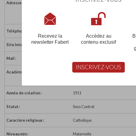
Adresse :
11 avenue Guy Bouriat
72530 YVRE L EVEQUE
France
Téléphone :
02 43 89 66 58
Recevez la
Accédez au
B
newsletter Fabert
contenu exclusif
Site Internet :
http://sjosephyvre.pagesperso-orang
Mail :
stjosephyvre@wanadoo.fr
INSCRIVEZ-VOUS
Académie :
Académie de Nantes
Académie de Nantes sur www.educat
Année de création :
1911
Statut :
Sous Contrat
Caractère religieux :
Catholique
Niveau min :
Maternelle