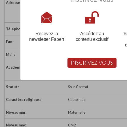
Adresse :
16 rue Eugène Termeau
72360 MAYET
France
Téléphone :
02 43 46 61 40
Recevez la
Accédez au
B
newsletter Fabert
contenu exclusif
Fax :
02 43 46 61 40
Mail :
ec.mayet.nddebonneval@ec72.org
INSCRIVEZ-VOUS
Académie :
Académie de Nantes
Académie de Nantes sur www.educat
Statut :
Sous Contrat
Caractère religieux :
Catholique
Niveau min :
Maternelle
Niveau max :
CM2