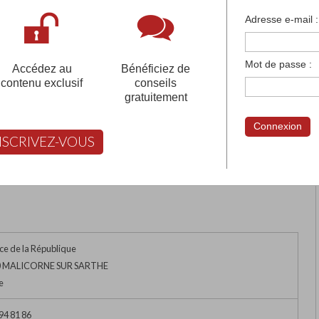
françaises et tous les établissements français à l'
Adresse e-mail :
 votre compte pour être accompagné gratuitement dans votr
Mot de passe :
Accédez au
Bénéficiez de
contenu exclusif
conseils
gratuitement
NTE-THERESE
Connexion
NSCRIVEZ-VOUS
rimer
Retour
FABERT vous aide à choisir
ce de la République
0 MALICORNE SUR SARTHE
e
94 81 86