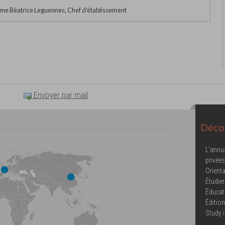
e Béatrice Leguennec, Chef d'établissement
Envoyer par mail
Décou
L'annu
privées
Orienta
Étudier
Éducat
Éditio
Study 