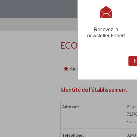
Loguez-vous, créez
Recevez la
newsletter Fabert
ECOLE PRIVEE SAI
I
Ajouter aux favoris
Imp
Identité de l'établissement
Adresse :
21 pla
7227
Franc
Téléphone :
02 43 