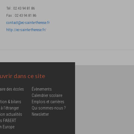
Tel
:
02 43 94 81 86
Fax
:
02 43 94 81 86
contact@ec-sainte-therese.fr
http://ec-sainte-therese.fr/
vrir dans ce site
aire des écoles
Évènements
Calendrier scolaire
tion & bilans
Emplois et carrières
 à l'étranger
Qui sommes-nous ?
ion actualités
Newsletter
ns FABERT
in Europe