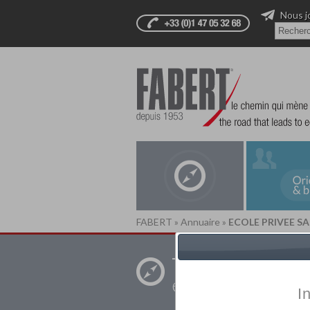
Nous j
FABERT
»
Annuaire
»
ECOLE PRIVEE S
Trouver un
établissement pr
I