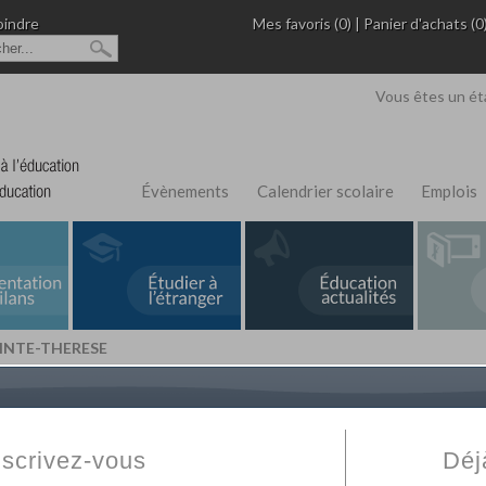
oindre
Mes favoris (0)
|
Panier d'achats (0
Vous êtes un ét
Évènements
Calendrier scolaire
Emplois
AINTE-THERESE
L'Annuaire de recherche
Fabert.com
vous permet
ivé
votre établissement privé, du primaire au supérie
nscrivez-vous
Déj
scolaire et des cours à distance. Ce moteur regr