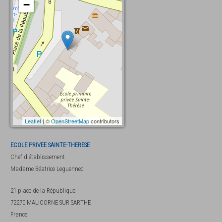
−
Leaflet
| ©
OpenStreetMap
contributors
ECOLE PRIVEE SAINTE-THERESE
Chef d'établissement
Madame
Béatrice Leguennec
21 place de la République
72270
MALICORNE SUR SARTHE
France