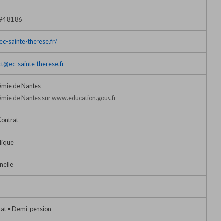
94 81 86
/ec-sainte-therese.fr/
ct@ec-sainte-therese.fr
mie de Nantes
mie de Nantes sur www.education.gouv.fr
Contrat
lique
nelle
nat • Demi-pension