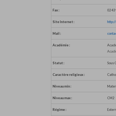
Fax :
02 43 
Site Internet :
http:/
Mail :
conta
Académie :
Acadé
Acadé
Statut :
Sous 
Caractère religieux :
Catho
Niveau min :
Mater
Niveau max :
CM2
Régime :
Exter