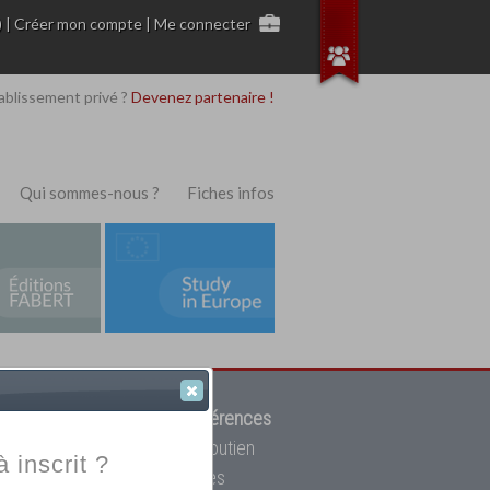
)
|
Créer mon compte
|
Me connecter
ablissement privé ?
Devenez partenaire !
Qui sommes-nous ?
Fiches infos
 de trouver parmi
12908 références
ur, mais aussi des cours de soutien
à inscrit ?
oupe toutes les écoles privées