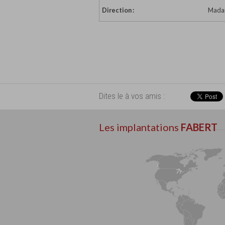
Direction :
Madam
Dites le à vos amis :
Les implantations
FABERT