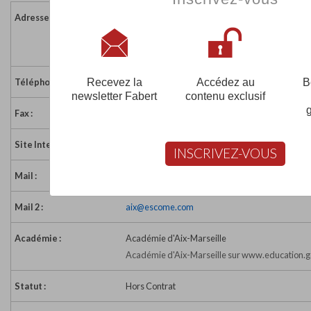
Adresse :
684 avenue du club Hippique
13090 AIX EN PROVENCE
France
Recevez la
Accédez au
B
Téléphone :
04 42 64 62 00
newsletter Fabert
contenu exclusif
Fax :
04 42 64 62 01
Site Internet :
http://www.maestris.com
INSCRIVEZ-VOUS
Mail :
aix-en-pce@maestris.com
Mail 2 :
aix@escome.com
Académie :
Académie d'Aix-Marseille
Académie d'Aix-Marseille sur www.education.g
Statut :
Hors Contrat