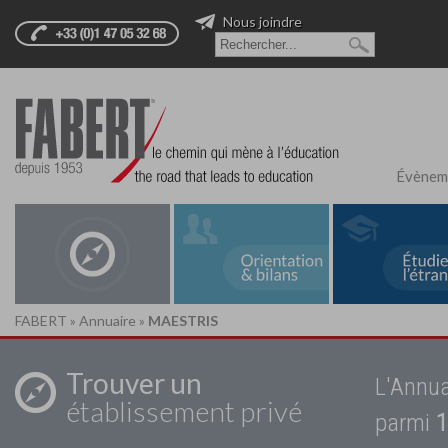
Nous joindre
Évènem
FABERT
»
Annuaire
»
MAESTRIS
Trouver un
L'Annua
établissement privé
parmi
1