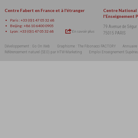
Centre Fabert en France et à l'étranger
Centre National
l'Enseignement 
Paris : +33 (0)1 47 05 32 68
Beijing : +86 10 6400 0905
79 Avenue de Ségur
Lyon : +33 (0)1 47 05 32 68
En savoir plus
75015 PARIS
Développement : Go On Web
Graphisme : The Fibonacci FACTORY
Annuaire 
Référencement naturel (SEO) par HTW-Marketing
Emploi Enseignement Supérie