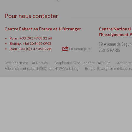
Pour nous contacter
Centre Fabert en France et à l'étranger
Centre National
l'Enseignement 
Paris : +33 (0)1 47 05 32 68
Beijing : +86 10 6400 0905
79 Avenue de Ségur
Lyon : +33 (0)1 47 05 32 68
En savoir plus
75015 PARIS
Développement : Go On Web
Graphisme : The Fibonacci FACTORY
Annuaire 
Référencement naturel (SEO) par HTW-Marketing
Emploi Enseignement Supérie