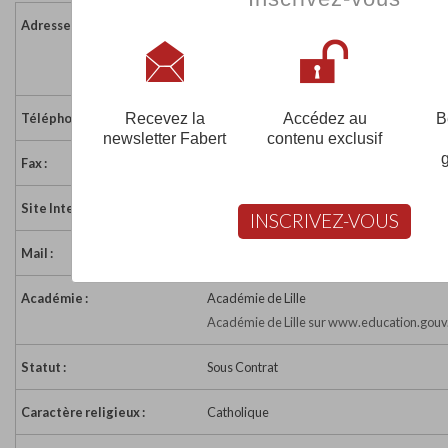
Adresse :
19 rue de Sacriquier - BP 105
62240 COURSET
France
Recevez la
Accédez au
B
Téléphone :
03 21 91 62 52
newsletter Fabert
contenu exclusif
Fax :
03 21 83 87 13
Site Internet :
https://ecole-college-sainte-odile.fr
INSCRIVEZ-VOUS
Mail :
sainteodilecourset@nordnet.fr
Académie :
Académie de Lille
Académie de Lille sur www.education.gouv.
Statut :
Sous Contrat
Caractère religieux :
Catholique