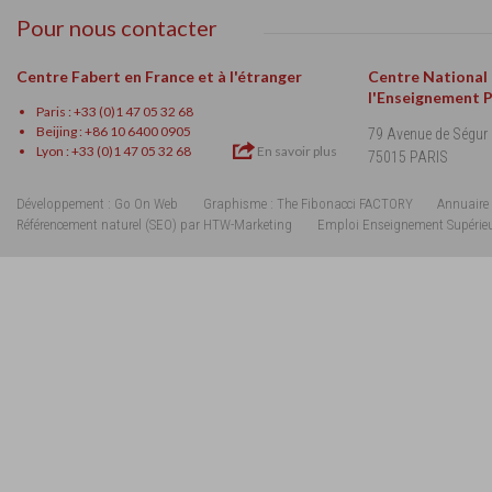
Pour nous contacter
Centre Fabert en France et à l'étranger
Centre National
l'Enseignement 
Paris : +33 (0)1 47 05 32 68
Beijing : +86 10 6400 0905
79 Avenue de Ségur
Lyon : +33 (0)1 47 05 32 68
En savoir plus
75015 PARIS
Développement : Go On Web
Graphisme : The Fibonacci FACTORY
Annuaire 
Référencement naturel (SEO) par HTW-Marketing
Emploi Enseignement Supérie