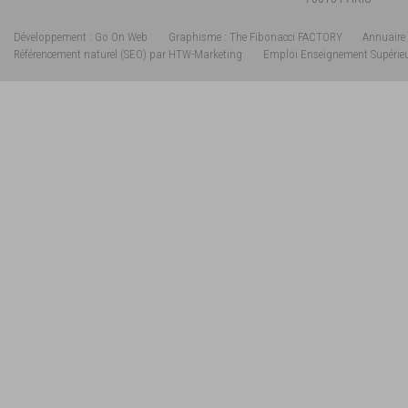
Développement : Go On Web
Graphisme : The Fibonacci FACTORY
Annuaire 
Référencement naturel (SEO) par HTW-Marketing
Emploi Enseignement Supérie