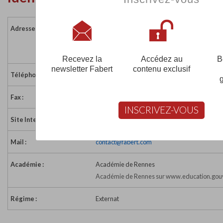
Adresse :
Les Tertres-Noirs - Bp 90353
35500 VITRE CEDEX 3
France
Recevez la
Accédez au
B
newsletter Fabert
contenu exclusif
Téléphone :
02 99 74 10 56
Fax :
02 99 74 10 57
INSCRIVEZ-VOUS
Site Internet :
http://www.cefimev.com
Mail :
contact@fabert.com
Académie :
Académie de Rennes
Académie de Rennes sur www.education.gouv
Régime :
Externat