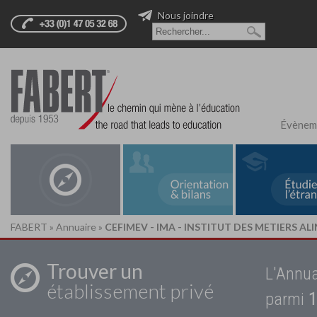
Nous joindre
Évènem
FABERT
»
Annuaire
»
CEFIMEV - IMA - INSTITUT DES METIERS AL
Trouver un
L'Annua
établissement privé
parmi
1