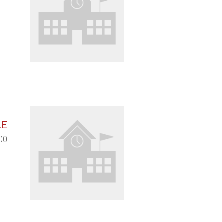
LE
000