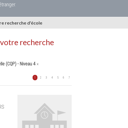
étranger.
e recherche d'école
 votre recherche
lle (CQP) - Niveau 4
×
1
2
3
4
5
6
7
ERS