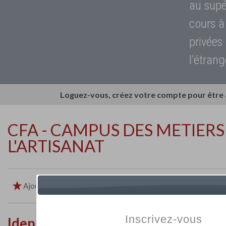
au supé
cours à
privées
l'étrang
Loguez-vous, créez votre compte pour être
CFA - CAMPUS DES METIERS
L'ARTISANAT
Ajouter aux favoris
Imprimer
Retour
Inscrivez-vous
Identité de l'établissement