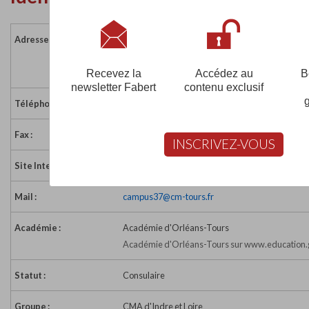
Adresse :
1-2 rue Philippe Lebon - ZI N°2
37300 JOUE LES TOURS
France
Recevez la
Accédez au
B
newsletter Fabert
contenu exclusif
Téléphone :
02 47 78 47 00
Fax :
02 47 80 07 55
INSCRIVEZ-VOUS
Site Internet :
https://www.campusdesmetiers37.fr/
Mail :
campus37@cm-tours.fr
Académie :
Académie d'Orléans-Tours
Académie d'Orléans-Tours sur www.education.
Statut :
Consulaire
Groupe :
CMA d'Indre et Loire