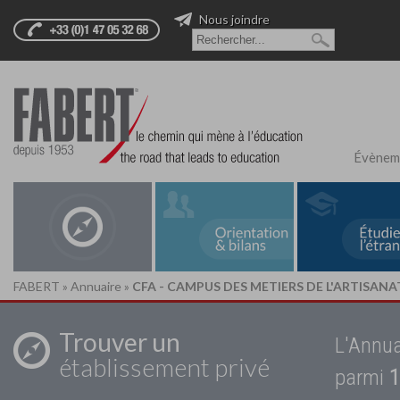
Nous joindre
Évènem
FABERT
»
Annuaire
»
CFA - CAMPUS DES METIERS DE L'ARTISANA
Trouver un
L'Annua
établissement privé
parmi
1