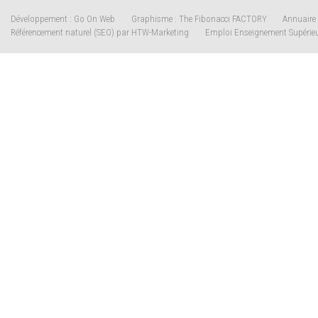
Développement : Go On Web
Graphisme : The Fibonacci FACTORY
Annuaire 
Référencement naturel (SEO) par HTW-Marketing
Emploi Enseignement Supérie