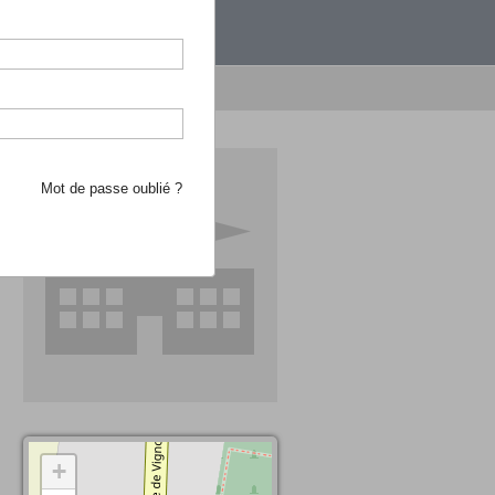
étranger.
e recherche d'école
Mot de passe oublié ?
+