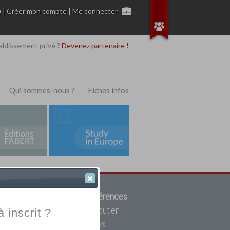
)
|
Créer mon compte
|
Me connecter
ablissement privé ?
Devenez partenaire !
Qui sommes-nous ?
Fiches infos
 de trouver parmi
12908 références
ur, mais aussi des cours de soutien
à inscrit ?
oupe toutes les écoles privées