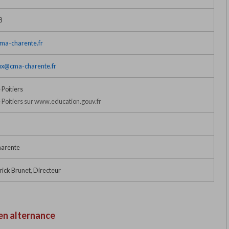
8
ma-charente.fr
ux@cma-charente.fr
Poitiers
Poitiers sur www.education.gouv.fr
harente
ick Brunet, Directeur
en alternance