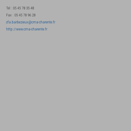
Tel
:
05 45 78 35 48
Fax
:
05 45 78 96 28
cfa.barbezieux@cma-charente.fr
http://www.cma-charente.fr