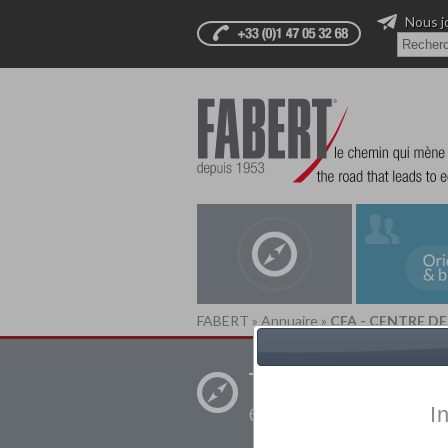
Nous j
FABERT
»
Annuaire
»
CFA - CENTRE D
Trouver un
établissement pr
I