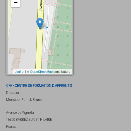
−
Leaflet
| ©
OpenStreetMap
contributors
CFA - CENTRE DE FORMATION D'APPRENTIS
Directeur
Monsieur
Patrick Brunet
Avenue de Vignola
16300
BARBEZIEUX ST HILAIRE
France