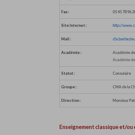
Fax :
05 45 78 96 2
Site Internet :
http://www.c
Mail :
cfa.barbezie
Académie :
Académie de 
Académie de 
Statut :
Consulaire
Groupe :
CMA de la C
Direction :
Monsieur Patr
Enseignement classique et/ou 