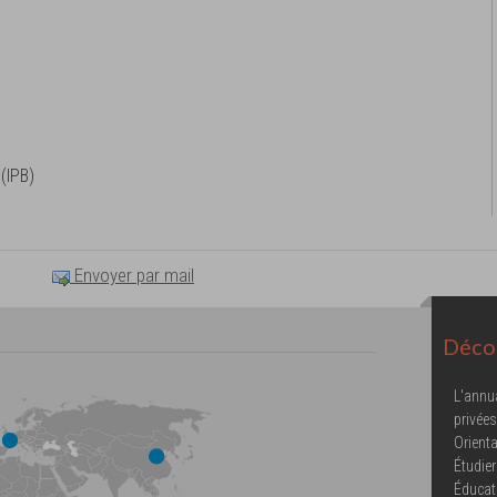
 (IPB)
Envoyer par mail
Décou
L'annu
privées
Orienta
Étudier
Éducat