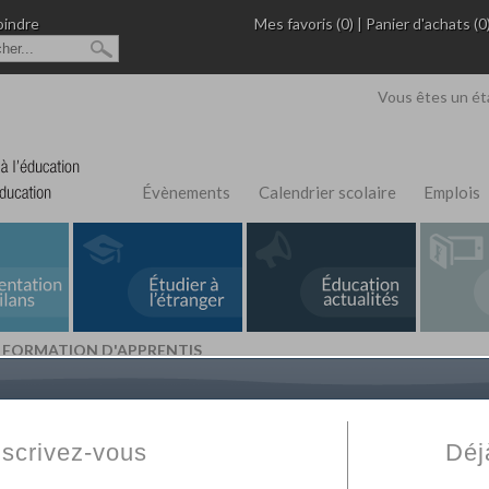
oindre
Mes favoris (0)
|
Panier d'achats (0
Vous êtes un ét
Évènements
Calendrier scolaire
Emplois
E FORMATION D'APPRENTIS
L'Annuaire de recherche
Fabert.com
vous permet
ivé
votre établissement privé, du primaire au supérie
nscrivez-vous
Déj
scolaire et des cours à distance. Ce moteur regr