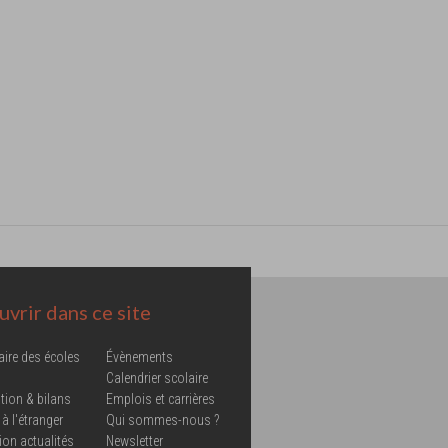
vrir dans ce site
aire des écoles
Évènements
Calendrier scolaire
tion & bilans
Emplois et carrières
 à l'étranger
Qui sommes-nous ?
ion actualités
Newsletter