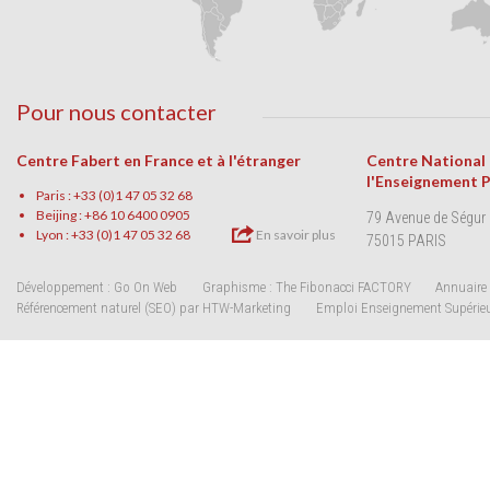
Pour nous contacter
Centre Fabert en France et à l'étranger
Centre National
l'Enseignement 
Paris : +33 (0)1 47 05 32 68
Beijing : +86 10 6400 0905
79 Avenue de Ségur
Lyon : +33 (0)1 47 05 32 68
En savoir plus
75015 PARIS
Développement : Go On Web
Graphisme : The Fibonacci FACTORY
Annuaire 
Référencement naturel (SEO) par HTW-Marketing
Emploi Enseignement Supérie