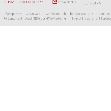
Lyon : +33 (0)1 47 05 32 68
En savoir plus
75015 PARIS
Développement : Go On Web
Graphisme : The Fibonacci FACTORY
Annuaire 
Référencement naturel (SEO) par HTW-Marketing
Emploi Enseignement Supérie