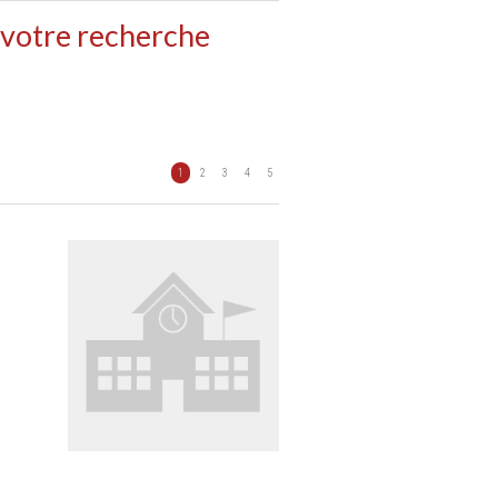
 votre recherche
1
2
3
4
5