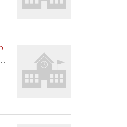
O
nis