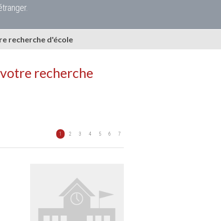
étranger.
e recherche d'école
 votre recherche
1
2
3
4
5
6
7