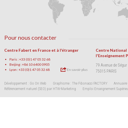
Pour nous contacter
Centre Fabert en France et à l'étranger
Centre National
l'Enseignement 
Paris : +33 (0)1 47 05 32 68
Beijing : +86 10 6400 0905
79 Avenue de Ségur
Lyon : +33 (0)1 47 05 32 68
En savoir plus
75015 PARIS
Développement : Go On Web
Graphisme : The Fibonacci FACTORY
Annuaire 
Référencement naturel (SEO) par HTW-Marketing
Emploi Enseignement Supérie