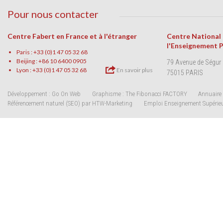
Pour nous contacter
Centre Fabert en France et à l'étranger
Centre National
l'Enseignement 
Paris : +33 (0)1 47 05 32 68
Beijing : +86 10 6400 0905
79 Avenue de Ségur
Lyon : +33 (0)1 47 05 32 68
En savoir plus
75015 PARIS
Développement : Go On Web
Graphisme : The Fibonacci FACTORY
Annuaire 
Référencement naturel (SEO) par HTW-Marketing
Emploi Enseignement Supérie