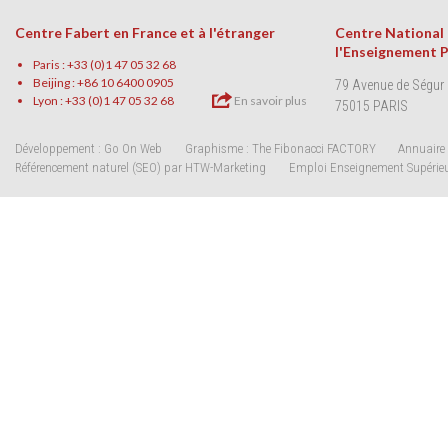
Centre Fabert en France et à l'étranger
Centre National
l'Enseignement 
Paris : +33 (0)1 47 05 32 68
Beijing : +86 10 6400 0905
79 Avenue de Ségur
Lyon : +33 (0)1 47 05 32 68
En savoir plus
75015 PARIS
Développement : Go On Web
Graphisme : The Fibonacci FACTORY
Annuaire 
Référencement naturel (SEO) par HTW-Marketing
Emploi Enseignement Supérie