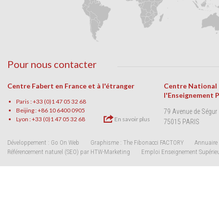
Pour nous contacter
Centre Fabert en France et à l'étranger
Centre National
l'Enseignement 
Paris : +33 (0)1 47 05 32 68
Beijing : +86 10 6400 0905
79 Avenue de Ségur
Lyon : +33 (0)1 47 05 32 68
En savoir plus
75015 PARIS
Développement : Go On Web
Graphisme : The Fibonacci FACTORY
Annuaire 
Référencement naturel (SEO) par HTW-Marketing
Emploi Enseignement Supérie