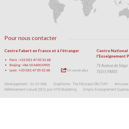
Pour nous contacter
Centre Fabert en France et à l'étranger
Centre National
l'Enseignement 
Paris : +33 (0)1 47 05 32 68
Beijing : +86 10 6400 0905
79 Avenue de Ségur
Lyon : +33 (0)1 47 05 32 68
En savoir plus
75015 PARIS
Développement : Go On Web
Graphisme : The Fibonacci FACTORY
Annuaire 
Référencement naturel (SEO) par HTW-Marketing
Emploi Enseignement Supérie