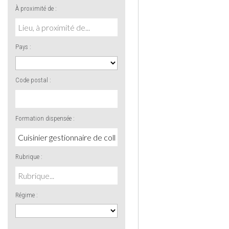
À proximité de :
Pays :
Code postal :
Formation dispensée :
Rubrique :
Régime :