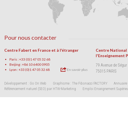
Pour nous contacter
Centre Fabert en France et à l'étranger
Centre National
l'Enseignement 
Paris : +33 (0)1 47 05 32 68
Beijing : +86 10 6400 0905
79 Avenue de Ségur
Lyon : +33 (0)1 47 05 32 68
En savoir plus
75015 PARIS
Développement : Go On Web
Graphisme : The Fibonacci FACTORY
Annuaire 
Référencement naturel (SEO) par HTW-Marketing
Emploi Enseignement Supérie