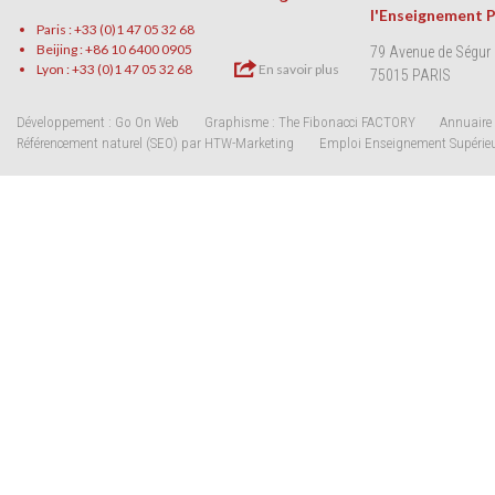
l'Enseignement 
Paris : +33 (0)1 47 05 32 68
Beijing : +86 10 6400 0905
79 Avenue de Ségur
Lyon : +33 (0)1 47 05 32 68
En savoir plus
75015 PARIS
Développement : Go On Web
Graphisme : The Fibonacci FACTORY
Annuaire 
Référencement naturel (SEO) par HTW-Marketing
Emploi Enseignement Supérie