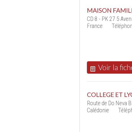
MAISON FAMIL
CD 8 - PK 27 5 Aven
France
Téléphon
Voir la fich
COLLEGE ET LY
Route de Do Neva B
Calédonie
Télép