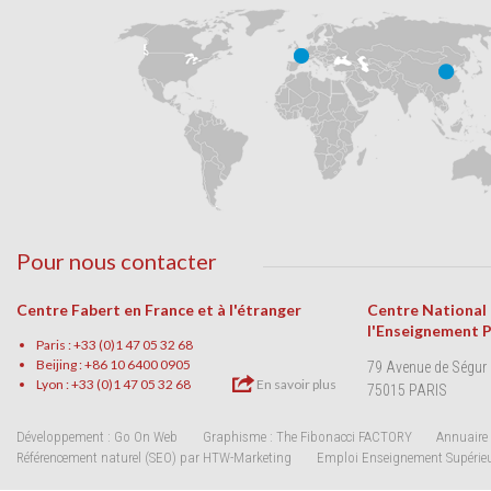
Pour nous contacter
Centre Fabert en France et à l'étranger
Centre National
l'Enseignement 
Paris : +33 (0)1 47 05 32 68
Beijing : +86 10 6400 0905
79 Avenue de Ségur
Lyon : +33 (0)1 47 05 32 68
En savoir plus
75015 PARIS
Développement : Go On Web
Graphisme : The Fibonacci FACTORY
Annuaire 
Référencement naturel (SEO) par HTW-Marketing
Emploi Enseignement Supérie