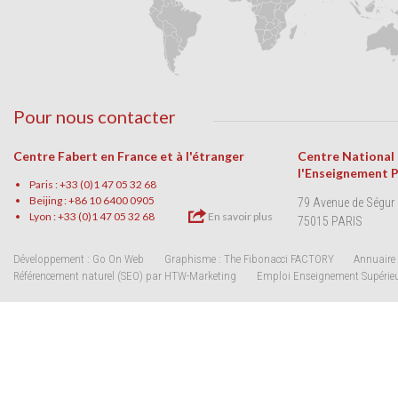
Pour nous contacter
Centre Fabert en France et à l'étranger
Centre National
l'Enseignement 
Paris : +33 (0)1 47 05 32 68
Beijing : +86 10 6400 0905
79 Avenue de Ségur
Lyon : +33 (0)1 47 05 32 68
En savoir plus
75015 PARIS
Développement : Go On Web
Graphisme : The Fibonacci FACTORY
Annuaire 
Référencement naturel (SEO) par HTW-Marketing
Emploi Enseignement Supérie