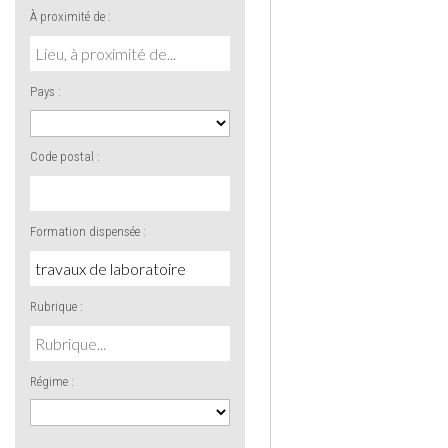
À proximité de :
Pays :
Code postal :
Formation dispensée :
Rubrique :
Régime :