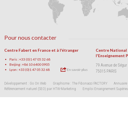
Pour nous contacter
Centre Fabert en France et à l'étranger
Centre National
l'Enseignement 
Paris : +33 (0)1 47 05 32 68
Beijing : +86 10 6400 0905
79 Avenue de Ségur
Lyon : +33 (0)1 47 05 32 68
En savoir plus
75015 PARIS
Développement : Go On Web
Graphisme : The Fibonacci FACTORY
Annuaire 
Référencement naturel (SEO) par HTW-Marketing
Emploi Enseignement Supérie