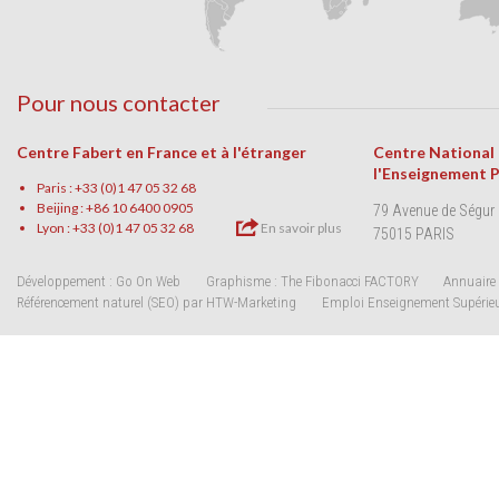
Pour nous contacter
Centre Fabert en France et à l'étranger
Centre National
l'Enseignement 
Paris : +33 (0)1 47 05 32 68
Beijing : +86 10 6400 0905
79 Avenue de Ségur
Lyon : +33 (0)1 47 05 32 68
En savoir plus
75015 PARIS
Développement : Go On Web
Graphisme : The Fibonacci FACTORY
Annuaire 
Référencement naturel (SEO) par HTW-Marketing
Emploi Enseignement Supérie