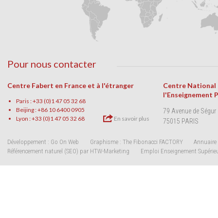
Pour nous contacter
Centre Fabert en France et à l'étranger
Centre National
l'Enseignement 
Paris : +33 (0)1 47 05 32 68
Beijing : +86 10 6400 0905
79 Avenue de Ségur
Lyon : +33 (0)1 47 05 32 68
En savoir plus
75015 PARIS
Développement : Go On Web
Graphisme : The Fibonacci FACTORY
Annuaire 
Référencement naturel (SEO) par HTW-Marketing
Emploi Enseignement Supérie