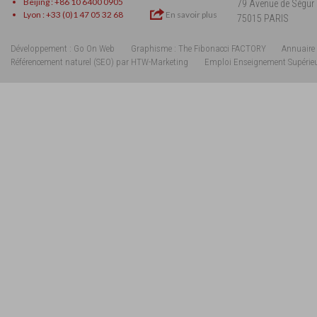
Beijing : +86 10 6400 0905
79 Avenue de Ségur
Lyon : +33 (0)1 47 05 32 68
En savoir plus
75015 PARIS
Développement : Go On Web
Graphisme : The Fibonacci FACTORY
Annuaire 
Référencement naturel (SEO) par HTW-Marketing
Emploi Enseignement Supérie