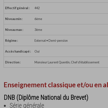
Effectif général :
442
Niveau min :
6ème
Niveau max :
3ème
Régime :
Externat • Demi-pension
Accès handicapé :
Oui
Direction :
Monsieur Laurent Quentin, Chef d'établissement
Enseignement classique et/ou en a
DNB (Diplôme National du Brevet)
Série générale