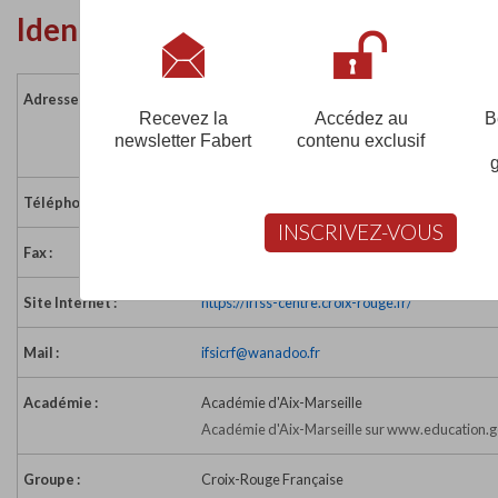
Identité de l'établissement
Adresse :
208 boulevard Chave
Recevez la
Accédez au
B
13006 MARSEILLE
newsletter Fabert
contenu exclusif
France
Téléphone :
04 91 47 28 02
INSCRIVEZ-VOUS
Fax :
04 91 85 94 26
Site Internet :
https://irfss-centre.croix-rouge.fr/
Mail :
ifsicrf@wanadoo.fr
Académie :
Académie d'Aix-Marseille
Académie d'Aix-Marseille sur www.education.g
Groupe :
Croix-Rouge Française