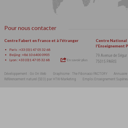
Pour nous contacter
Centre Fabert en France et à l'étranger
Centre National
l'Enseignement 
Paris : +33 (0)1 47 05 32 68
Beijing : +86 10 6400 0905
79 Avenue de Ségur
Lyon : +33 (0)1 47 05 32 68
En savoir plus
75015 PARIS
Développement : Go On Web
Graphisme : The Fibonacci FACTORY
Annuaire 
Référencement naturel (SEO) par HTW-Marketing
Emploi Enseignement Supérie