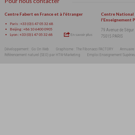
Pour nous contacter
Centre Fabert en France et à l'étranger
Centre National
l'Enseignement 
Paris : +33 (0)1 47 05 32 68
Beijing : +86 10 6400 0905
79 Avenue de Ségur
Lyon : +33 (0)1 47 05 32 68
En savoir plus
75015 PARIS
Développement : Go On Web
Graphisme : The Fibonacci FACTORY
Annuaire 
Référencement naturel (SEO) par HTW-Marketing
Emploi Enseignement Supérie