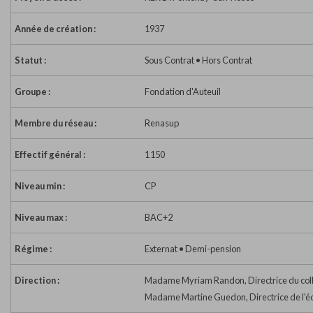
Année de création :
1937
Statut :
Sous Contrat • Hors Contrat
Groupe :
Fondation d'Auteuil
Membre du réseau :
Renasup
Effectif général :
1 150
Niveau min :
CP
Niveau max :
BAC+2
Régime :
Externat • Demi-pension
Direction :
Madame Myriam Randon, Directrice du coll
Madame Martine Guedon, Directrice de l'é