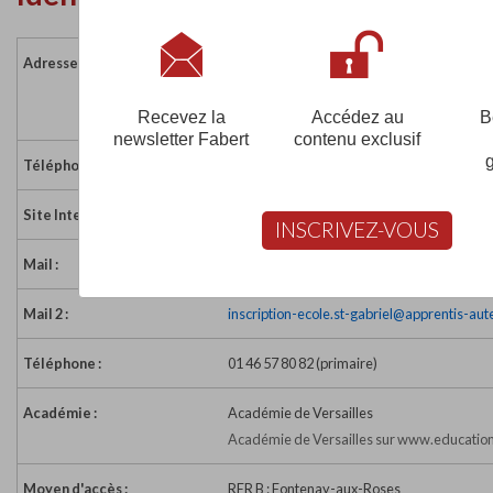
Adresse :
21 rue de la Lisette
92220 BAGNEUX
France
Recevez la
Accédez au
B
newsletter Fabert
contenu exclusif
Téléphone :
01 46 57 61 22
Site Internet :
https://saint-gabriel.apprentis-auteuil.org/
INSCRIVEZ-VOUS
Mail :
secretariatscolarite.st-gabriel@apprentis-a
Mail 2 :
inscription-ecole.st-gabriel@apprentis-aute
Téléphone :
01 46 57 80 82 (primaire)
Académie :
Académie de Versailles
Académie de Versailles sur www.education
Moyen d'accès :
RER B : Fontenay-aux-Roses