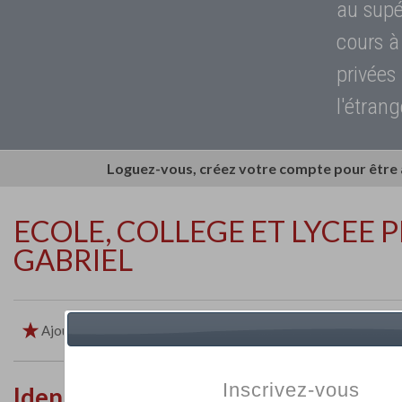
au supé
cours à
privées
l'étrang
Loguez-vous, créez votre compte pour être
ECOLE, COLLEGE ET LYCEE P
GABRIEL
Ajouter aux favoris
Imprimer
Retour
Inscrivez-vous
Identité de l'établissement