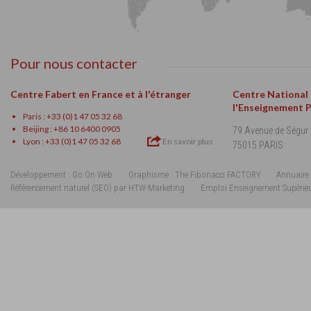
Pour nous contacter
Centre Fabert en France et à l'étranger
Centre National
l'Enseignement 
Paris : +33 (0)1 47 05 32 68
Beijing : +86 10 6400 0905
79 Avenue de Ségur
Lyon : +33 (0)1 47 05 32 68
En savoir plus
75015 PARIS
Développement : Go On Web
Graphisme : The Fibonacci FACTORY
Annuaire 
Référencement naturel (SEO) par HTW-Marketing
Emploi Enseignement Supérie