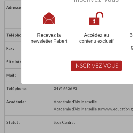
Adresse :
44-46 boulevard Barry
13013 MARSEILLE
France
Recevez la
Accédez au
B
Téléphone :
04 91 66 14 77
newsletter Fabert
contenu exclusif
Fax :
04 91 66 24 24
Site Internet :
https://yavnemarseille.fr
INSCRIVEZ-VOUS
Mail :
secretariat@ecoleyavne.vom
Téléphone :
04 91 66 36 93
Académie :
Académie d'Aix-Marseille
Académie d'Aix-Marseille sur www.education.g
Statut :
Sous Contrat