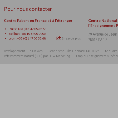
Pour nous contacter
Centre Fabert en France et à l'étranger
Centre National
l'Enseignement 
Paris : +33 (0)1 47 05 32 68
Beijing : +86 10 6400 0905
79 Avenue de Ségur
Lyon : +33 (0)1 47 05 32 68
En savoir plus
75015 PARIS
Développement : Go On Web
Graphisme : The Fibonacci FACTORY
Annuaire 
Référencement naturel (SEO) par HTW-Marketing
Emploi Enseignement Supérie