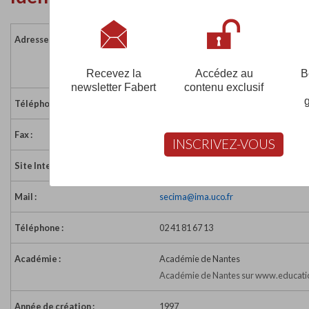
Adresse :
44 rue Rabelais - BP 10808
49008 ANGERS CEDEX 01
France
Recevez la
Accédez au
B
newsletter Fabert
contenu exclusif
Téléphone :
02 41 81 66 73
Fax :
02 41 81 67 00
INSCRIVEZ-VOUS
Site Internet :
http://ima.uco.fr
Mail :
secima@ima.uco.fr
Téléphone :
02 41 81 67 13
Académie :
Académie de Nantes
Académie de Nantes sur www.educatio
Année de création :
1997