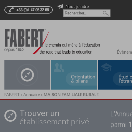
Nous joindre
Évènem
FABERT
»
Annuaire
»
MAISON FAMILIALE RURALE
Trouver un
L'Annua
établissement privé
parmi
1