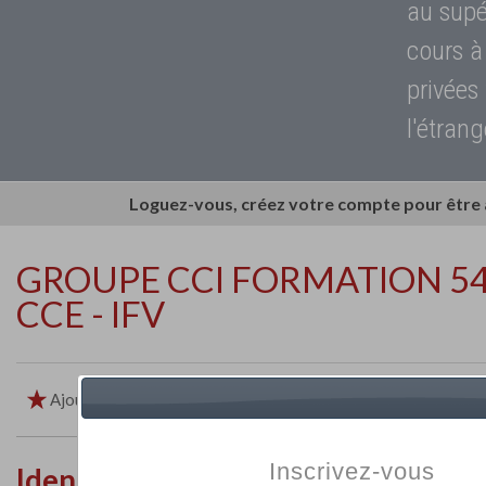
au supé
cours à
privées
l'étrang
Loguez-vous, créez votre compte pour être
GROUPE CCI FORMATION 54 C
CCE - IFV
Ajouter aux favoris
Imprimer
Retour
Inscrivez-vous
Identité de l'établissement