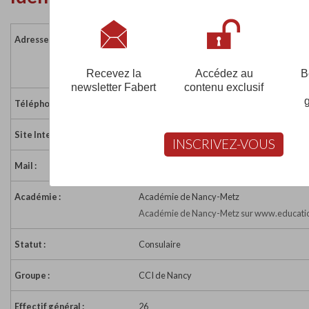
Adresse :
110 boulevard d'Austrasie
54000 NANCY
France
Recevez la
Accédez au
B
newsletter Fabert
contenu exclusif
Téléphone :
03 83 85 61 20
Site Internet :
https://www.nancy.cci.fr
INSCRIVEZ-VOUS
Mail :
communication@nancy.cci.fr
Académie :
Académie de Nancy-Metz
Académie de Nancy-Metz sur www.educatio
Statut :
Consulaire
Groupe :
CCI de Nancy
Effectif général :
26