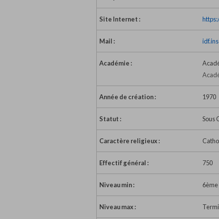
Site Internet :
https
Mail :
idf.in
Académie :
Acadé
Acadé
Année de création :
1970
Statut :
Sous 
Caractère religieux :
Catho
Effectif général :
750
Niveau min :
6ème
Niveau max :
Termi