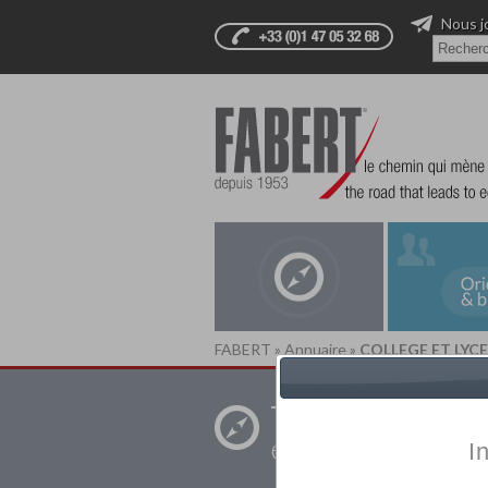
Nous j
FABERT
»
Annuaire
»
COLLEGE ET LYCE
Trouver un
établissement pr
I