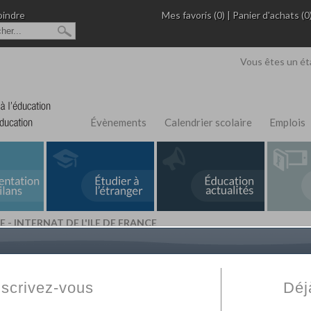
oindre
Mes favoris (0)
|
Panier d'achats (0
Vous êtes un ét
Évènements
Calendrier scolaire
Emplois
E - INTERNAT DE L'ILE DE FRANCE
L'Annuaire de recherche
Fabert.com
vous permet
ivé
votre établissement privé, du primaire au supérie
nscrivez-vous
Déj
scolaire et des cours à distance. Ce moteur regr