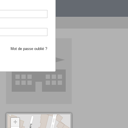
étranger.
e recherche d'école
Mot de passe oublié ?
+