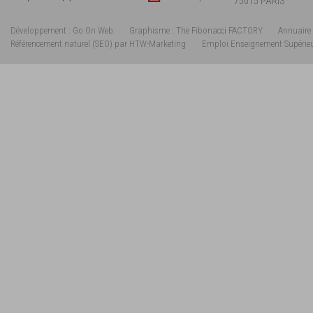
75015 PARIS
Développement : Go On Web
Graphisme : The Fibonacci FACTORY
Annuaire 
Référencement naturel (SEO) par HTW-Marketing
Emploi Enseignement Supérie