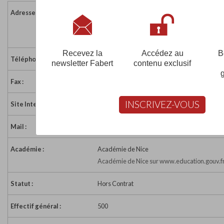
Adresse :
4 boulevard Carabacel
06000 NICE
France
Recevez la
Accédez au
B
Téléphone :
04 93 13 39 00
newsletter Fabert
contenu exclusif
Fax :
04 93 13 39 13
INSCRIVEZ-VOUS
Site Internet :
https://www.ipag.edu/
Mail :
admissions@ipag.fr
Académie :
Académie de Nice
Académie de Nice sur www.education.gouv.f
Statut :
Hors Contrat
Effectif général :
500