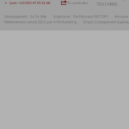
Lyon : +33 (0)1 47 05 32 68
En savoir plus
75015 PARIS
Développement : Go On Web
Graphisme : The Fibonacci FACTORY
Annuaire 
Référencement naturel (SEO) par HTW-Marketing
Emploi Enseignement Supérie