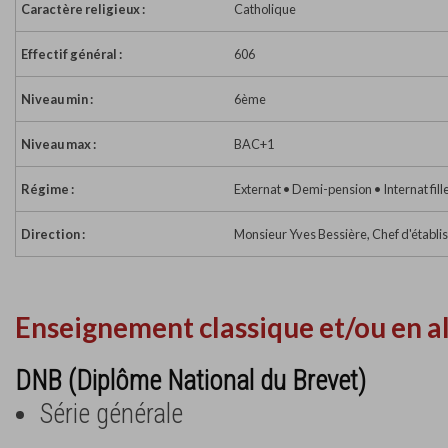
Caractère religieux :
Catholique
Effectif général :
606
Niveau min :
6ème
Niveau max :
BAC+1
Régime :
Externat • Demi-pension • Internat fill
Direction :
Monsieur Yves Bessière, Chef d'établ
Enseignement classique et/ou en a
DNB (Diplôme National du Brevet)
Série générale