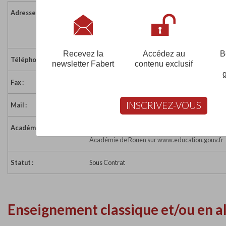
Adresse :
50 rue Méridienne
76100 ROUEN
France
Recevez la
Accédez au
B
Téléphone :
02 32 81 55 90
newsletter Fabert
contenu exclusif
Fax :
02 32 81 63 93
INSCRIVEZ-VOUS
Mail :
h_fiorini@eir76.net
Académie :
Académie de Rouen
Académie de Rouen sur www.education.gouv.fr
Statut :
Sous Contrat
Enseignement classique et/ou en a