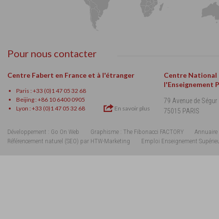
Pour nous contacter
Centre Fabert en France et à l'étranger
Centre National
l'Enseignement 
Paris : +33 (0)1 47 05 32 68
Beijing : +86 10 6400 0905
79 Avenue de Ségur
Lyon : +33 (0)1 47 05 32 68
En savoir plus
75015 PARIS
Développement : Go On Web
Graphisme : The Fibonacci FACTORY
Annuaire 
Référencement naturel (SEO) par HTW-Marketing
Emploi Enseignement Supérie