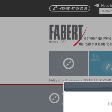
Nous j
FABERT
»
Annuaire
»
INSTITUT CROIX 
Trouver un
établissement pr
I