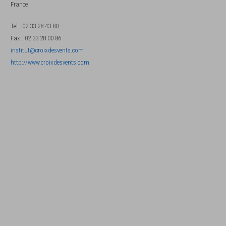
France
Tel
:
02 33 28 43 80
Fax
:
02 33 28 00 86
institut@croixdesvents.com
http://www.croixdesvents.com