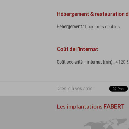
Hébergement & restauration d
Hébergement :
Chambres doubles.
Coût de l'internat
Coût scolarité + internat (min) :
4 120 €
Dites le à vos amis :
Les implantations
FABERT