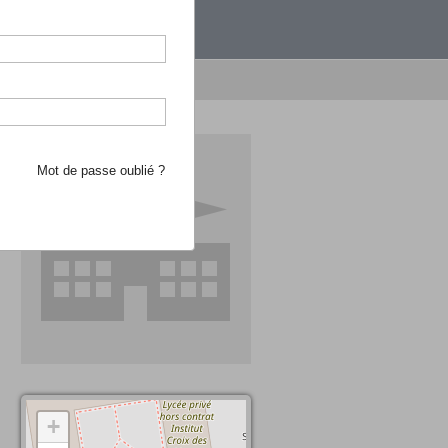
étranger.
e recherche d'école
Mot de passe oublié ?
+