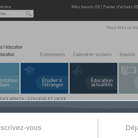
oindre
Mes favoris (0)
|
Panier d'achats (0
Vous êtes un ét
Évènements
Calendrier scolaire
Emplois
DES VENTS - COLLEGE ET LYCEE
L'Annuaire de recherche
Fabert.com
vous permet
ivé
votre établissement privé, du primaire au supérie
nscrivez-vous
Déj
scolaire et des cours à distance. Ce moteur regr