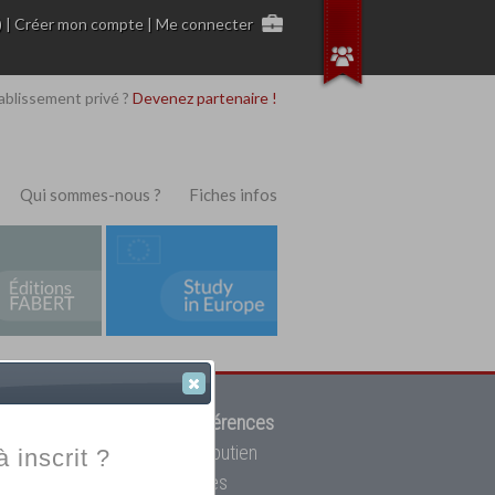
)
|
Créer mon compte
|
Me connecter
ablissement privé ?
Devenez partenaire !
Qui sommes-nous ?
Fiches infos
 de trouver parmi
12908 références
ur, mais aussi des cours de soutien
à inscrit ?
oupe toutes les écoles privées