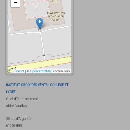
−
Leaflet
| ©
OpenStreetMap
contributors
INSTITUT CROIX DES VENTS - COLLEGE ET
LYCEE
Chef d'établissement
Abbé
Gauthey
55 rue d'Argentré
61500
SEES