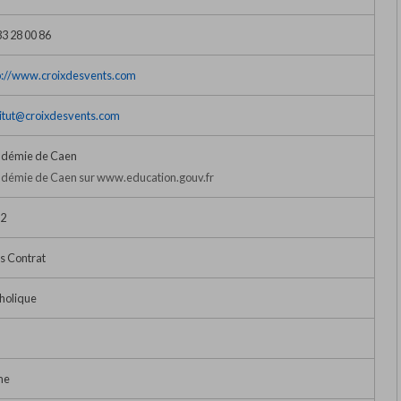
33 28 00 86
p://www.croixdesvents.com
titut@croixdesvents.com
démie de Caen
démie de Caen sur www.education.gouv.fr
2
s Contrat
holique
me