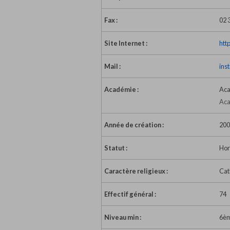
Fax :
02 
Site Internet :
htt
Mail :
ins
Académie :
Aca
Aca
Année de création :
200
Statut :
Hor
Caractère religieux :
Cat
Effectif général :
74
Niveau min :
6è