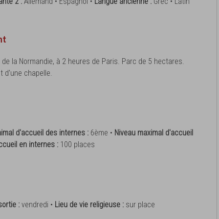
ante 2 :
Allemand • Espagnol •
Langue ancienne :
Grec • Latin
nt
 de la Normandie, à 2 heures de Paris. Parc de 5 hectares.
et d'une chapelle.
imal d'accueil des internes :
6ème •
Niveau maximal d'accueil
ccueil en internes :
100 places
ortie :
vendredi •
Lieu de vie religieuse :
sur place