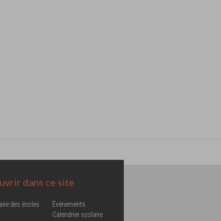
vrir dans ce site
aire des écoles
Évènements
Calendrier scolaire