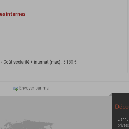
es internes
 •
Coût scolarité + internat (max) :
5 180 €
Envoyer par mail
Décou
L'annu
privées