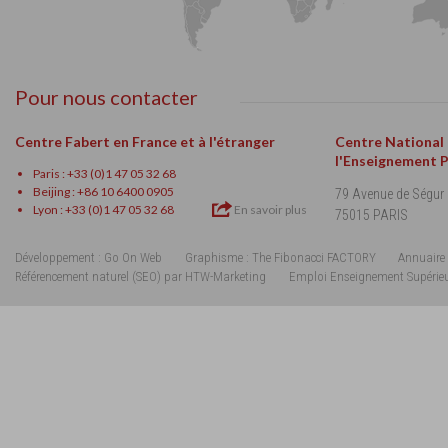
Pour nous contacter
Centre Fabert en France et à l'étranger
Centre National
l'Enseignement 
Paris : +33 (0)1 47 05 32 68
Beijing : +86 10 6400 0905
79 Avenue de Ségur
Lyon : +33 (0)1 47 05 32 68
En savoir plus
75015 PARIS
Développement : Go On Web
Graphisme : The Fibonacci FACTORY
Annuaire 
Référencement naturel (SEO) par HTW-Marketing
Emploi Enseignement Supérie