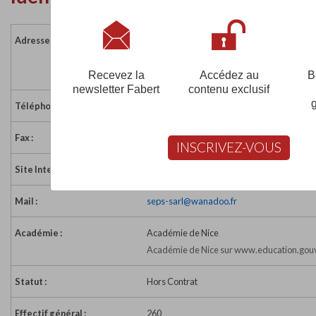
Adresse :
22 rue El Nouzah
06000 NICE
France
Recevez la
Accédez au
B
newsletter Fabert
contenu exclusif
Téléphone :
04 93 85 16 67
Fax :
04 93 13 88 40
INSCRIVEZ-VOUS
Site Internet :
http://www.esccom.net
Mail :
seps-sarl@wanadoo.fr
Académie :
Académie de Nice
Académie de Nice sur www.education.gouv
Statut :
Hors Contrat
Effectif général :
260