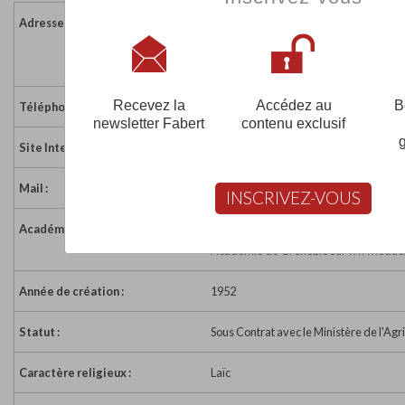
Adresse :
70 route de Marcollin
38270 ST BARTHELEMY
France
Recevez la
Accédez au
B
Téléphone :
04 74 84 61 66
newsletter Fabert
contenu exclusif
Site Internet :
http://www.mfr-saintbarthelemy.org/
Mail :
mfr.st-barth@mfr.asso.fr
INSCRIVEZ-VOUS
Académie :
Académie de Grenoble
Académie de Grenoble sur www.educa
Année de création :
1952
Statut :
Sous Contrat avec le Ministère de l'Agr
Caractère religieux :
Laïc