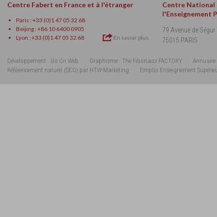
Centre Fabert en France et à l'étranger
Centre National
l'Enseignement 
Paris : +33 (0)1 47 05 32 68
Beijing : +86 10 6400 0905
79 Avenue de Ségur
Lyon : +33 (0)1 47 05 32 68
En savoir plus
75015 PARIS
Développement : Go On Web
Graphisme : The Fibonacci FACTORY
Annuaire 
Référencement naturel (SEO) par HTW-Marketing
Emploi Enseignement Supérie