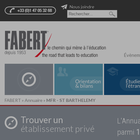
Nous joindre
Évènem
FABERT
»
Annuaire
»
MFR - ST BARTHELEMY
Trouver un
L'Annua
établissement privé
parmi
1